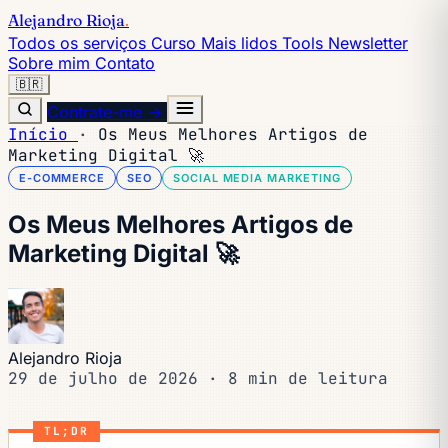
Alejandro Rioja
.
Todos os serviços
Curso
Mais lidos
Tools
Newsletter
Sobre mim
Contato
🇧🇷
Contrate-me →
Início
·
Os Meus Melhores Artigos de
Marketing Digital 🚀
E-COMMERCE
SEO
SOCIAL MEDIA MARKETING
Os Meus Melhores Artigos de
Marketing Digital 🚀
Alejandro Rioja
29 de julho de 2026
·
8 min de leitura
TL;DR