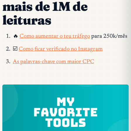
mais de 1M de
leituras
🔥
Como aumentar o teu tráfego
para 250k/mês
☑️
Como ficar verificado no Instagram
As palavras-chave com maior CPC