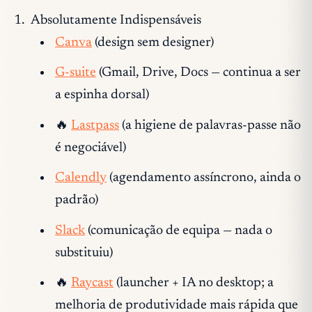
Absolutamente Indispensáveis
Canva
(design sem designer)
G-suite
(Gmail, Drive, Docs — continua a ser
a espinha dorsal)
🔥
Lastpass
(a higiene de palavras-passe não
é negociável)
Calendly
(agendamento assíncrono, ainda o
padrão)
Slack
(comunicação de equipa — nada o
substituiu)
🔥
Raycast
(launcher + IA no desktop; a
melhoria de produtividade mais rápida que