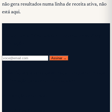
não gera resultados numa linha de receita ativa, não
está aqui.
Newsletter gratuita
Toda quarta-feira. 28.400+ operadores. Zero
enrolação.
Assinar →
✓ Verifique sua caixa de entrada — clique no link de
confirmação para concluir o cadastro.
✓ Inscrição concluída!
✓ Você já está na lista.