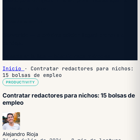
enlace para completar tu suscripción. Revisa spam si no
lo ves en un minuto.
Ya estás suscrito.
Bienvenido — la próxima edición llegará pronto a tu
bandeja.
Ya estás en la lista — búscalo cada miércoles.
Inicio
·
Contratar redactores para nichos:
15 bolsas de empleo
PRODUCTIVITY
Contratar redactores para nichos: 15 bolsas de
empleo
Alejandro Rioja