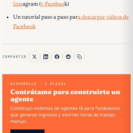
Inst
agram (
y Faceboo
k)
Un tutorial paso a paso par
a descargar videos de
Facebook
COMPARTIR
DESARROLLO · 2 PLAZAS
Contrátame para construirte un
agente
Construyo sistemas de agentes IA para fundadores
que generan ingresos y ahorran horas de trabajo
manual.