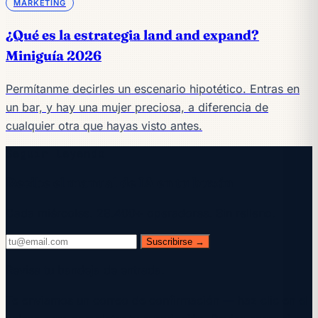
MÁRKETING
¿Qué es la estrategia land and expand?
Miniguía 2026
Permítanme decirles un escenario hipotético. Entras en
un bar, y hay una mujer preciosa, a diferencia de
cualquier otra que hayas visto antes.
Seguir leyendo
Recibe el manual de IA en tu buzón
Cada miércoles. 28.400+ operadores. Sin relleno.
Suscribirse →
Revisa tu bandeja de entrada.
Te enviamos un correo de confirmación — haz clic en el