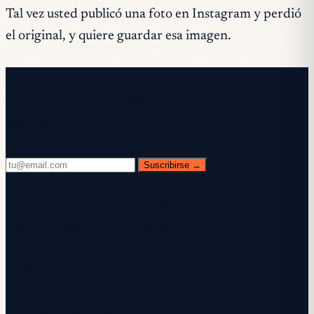
Tal vez usted publicó una foto en Instagram y perdió
el original, y quiere guardar esa imagen.
Newsletter gratuita
Cada miércoles. 28.400+ operadores. Sin
relleno.
Suscribirse →
✓ Revisa tu bandeja — haz clic en el enlace de
confirmación para completar el registro.
✓ ¡Ya estás suscrito!
✓ Ya estás en la lista.