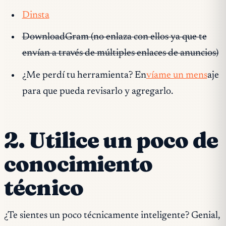
Dinsta
DownloadGram (no enlaza con ellos ya que te
envían a través de múltiples enlaces de anuncios)
¿Me perdí tu herramienta? En
víame un mens
aje
para que pueda revisarlo y agregarlo.
2. Utilice un poco de
conocimiento
técnico
¿Te sientes un poco técnicamente inteligente? Genial,