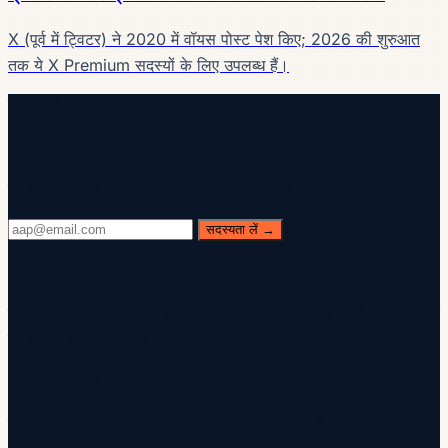
X (पूर्व में ट्विटर) ने 2020 में वॉयस पोस्ट पेश किए; 2026 की शुरुआत
तक ये X Premium सदस्यों के लिए उपलब्ध हैं।
पढ़ते रहें
AI प्लेबुक अपने इनबॉक्स में पाएं
हर बुधवार। 28,400+ पाठक। बिना फालतू बात।
सदस्यता लें →
अपना इनबॉक्स देखें।
हमने आपको एक पुष्टिकरण ईमेल भेजा है — सदस्यता पूरी करने के लिए लिंक
पर क्लिक करें। यदि एक मिनट में न दिखे तो स्पैम देखें।
आपकी सदस्यता हो गई।
स्वागत है — अगला संस्करण जल्द ही आपके इनबॉक्स में आएगा।