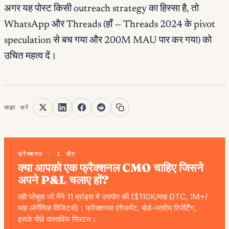
अगर यह पोस्ट किसी outreach strategy का हिस्सा है, तो
WhatsApp और Threads (हाँ — Threads 2024 के pivot
speculation से बच गया और 200M MAU पार कर गया) को
उचित महत्व दें।
साझा करें
फ्रैक्शनल · 1 सीट
क्या आपको एक फ्रैक्शनल CMO चाहिए जिसने
अपने P&L चलाए हों?
वही प्लेबुक जो मैंने 11 ब्रांड्स में उपयोग की ($110K/माह DTC, 1M+/
माह ऑर्गेनिक विजिटर्स)। फ्रैक्शनल एंगेजमेंट, बोर्ड-स्तरीय रिपोर्टिंग,
इसके पीछे वास्तविक सिस्टम।