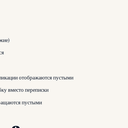
жие)
ся
бликации отображаются пустыми
ку вместо переписки
вращаются пустыми