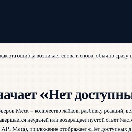
 чтобы завершить подписку.
 как эта ошибка возникает снова и снова, обычно сраз
значает «Нет доступ
веров Meta — количество лайков, разбивку реакций, ве
завершается неудачей или возвращает пустой ответ (час
API Meta), приложение отображает «Нет доступных д