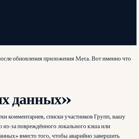
у после обновления приложения Meta. Вот именно что
ных данных»
тки комментариев, списки участников Групп, вашу
то из-за повреждённого локального кэша или
анных» вместо того, чтобы аварийно завершить