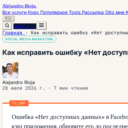
Alejandro Rioja
.
Все услуги
Курс
Популярное
Tools
Рассылка
Обо мне
🇷🇺
Нанять →
Главная
·
Как исправить ошибку «Нет доступны
SOCIAL MEDIA MARKETING
Как исправить ошибку «Нет доступ
Alejandro Rioja
28 июля 2026 г.
·
7 мин чтения
TL;DR
Ошибка «Нет доступных данных» в Facebo
кэш приложения, обновите его до последне