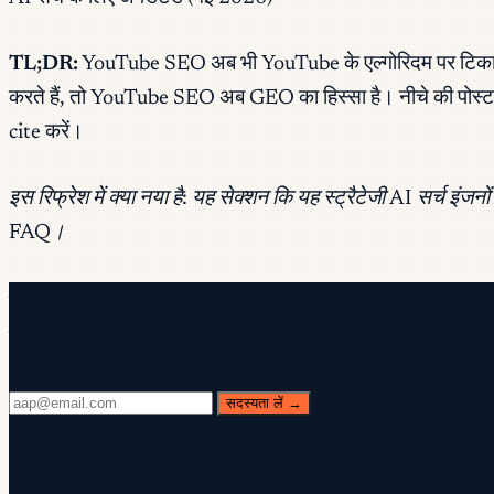
TL;DR:
YouTube SEO अब भी YouTube के एल्गोरिदम पर टिका है —
करते हैं, तो YouTube SEO अब GEO का हिस्सा है। नीचे की पोस्ट 
cite करें।
इस रिफ्रेश में क्या नया है: यह सेक्शन कि यह स्ट्रैटेजी AI सर
FAQ।
मुफ़्त न्यूज़लेटर
हर बुधवार। 28,400+ पाठक। बिना फालतू बात।
सदस्यता लें →
✓ अपना इनबॉक्स देखें — साइन-अप पूरा करने के लिए पुष्टि लिंक पर 