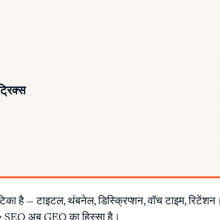
्रिक्स
ै — टाइटल, थंबनेल, डिस्क्रिप्शन, वॉच टाइम, रिटेंशन। 2
ube SEO अब GEO का हिस्सा है।