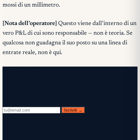
mossi di un millimetro.
[Nota dell’operatore]
Questo viene dall’interno di un
vero P&L di cui sono responsabile — non è teoria. Se
qualcosa non guadagna il suo posto su una linea di
entrate reale, non è qui.
Newsletter gratuita
Ogni mercoledì. 28.400+ operatori. Zero
riempitivo.
Iscriviti →
✓ Controlla la tua casella — clicca sul link di conferma
per completare l'iscrizione.