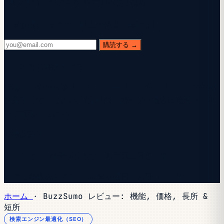
AIプレイブックをメールでお届け
毎週水曜。28,400人以上の読者。無駄なし。
購読する →
メールをご確認ください。
確認メールをお送りしました — リンクをクリックして登録
を完了してください。1分以内に届かない場合は迷惑メール
をご確認ください。
登録が完了しました。
ようこそ — 次号がまもなくお手元に届きます。
すでに登録済みです — 毎週水曜日にお届けします。
ホーム
·
BuzzSumo レビュー: 機能, 価格, 長所 &
短所
検索エンジン最適化（SEO）