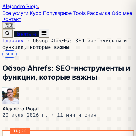
Alejandro Rioja
.
Все услуги
Курс
Популярное
Tools
Рассылка
Обо мне
Контакт
🇷🇺
Нанять →
Главная
·
Обзор Ahrefs: SEO-инструменты и
функции, которые важны
SEO
Обзор Ahrefs: SEO-инструменты и
функции, которые важны
Alejandro Rioja
20 июля 2026 г.
·
11 мин чтения
TL;DR