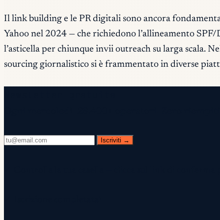
Il link building e le PR digitali sono ancora fondamenta
Yahoo nel 2024 — che richiedono l’allineamento SPF/D
l’asticella per chiunque invii outreach su larga scala.
sourcing giornalistico si è frammentato in diverse piat
Newsletter gratuita
Ogni mercoledì. 28.400+ operatori. Zero riempiti
Iscriviti →
✓ Controlla la tua casella — clicca sul link di conferma 
✓ Iscrizione completata!