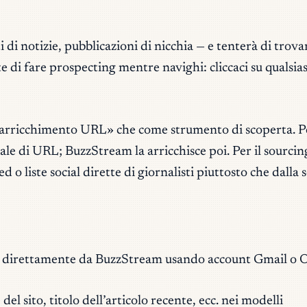
 di notizie, pubblicazioni di nicchia — e tenterà di tro
 di fare prospecting mentre navighi: cliccaci su qualsias
rricchimento URL» che come strumento di scoperta. Per
iziale di URL; BuzzStream la arricchisce poi. Per il sour
o liste social dirette di giornalisti piuttosto che dalla
ch direttamente da BuzzStream usando account Gmail o Ou
l sito, titolo dell’articolo recente, ecc. nei modelli