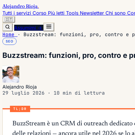
Alejandro Rioja
.
Tutti i servizi
Corso
Più letti
Tools
Newsletter
Chi sono
Con
🇮🇹
Assumimi →
Home
·
Buzzstream: funzioni, pro, contro e p
SEO
Buzzstream: funzioni, pro, contro e p
Alejandro Rioja
29 luglio 2026
·
10 min di lettura
TL;DR
BuzzStream è un CRM di outreach dedicato che 
delle relazioni — ancora utile nel 2026 se lo 