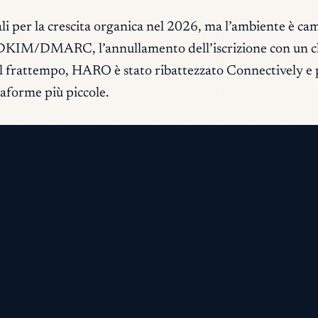
li per la crescita organica nel 2026, ma l’ambiente è camb
KIM/DMARC, l’annullamento dell’iscrizione con un clic 
 Nel frattempo, HARO è stato ribattezzato Connectively e 
taforme più piccole.
vo.
per completare l'iscrizione.