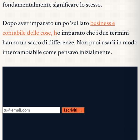
fondamentalmente significare lo stesso.
Dopo aver imparato un po ‘sul lato
business e
contabile delle cose, h
o imparato che i due termini
hanno un sacco di differenze. Non puoi usarli in modo
intercambiabile come pensavo inizialmente.
Newsletter gratuita
Ogni mercoledì. 28.400+ operatori. Zero
riempitivo.
Iscriviti →
✓ Controlla la tua casella — clicca sul link di conferma
per completare l'iscrizione.