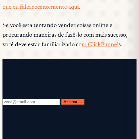
que eu falei recentemente aqui.
Se você está tentando vender coisas online e
procurando maneiras de fazê-lo com mais sucesso,
você deve estar familiarizado co
m ClickFunnel
s.
Newsletter gratuita
Toda quarta-feira. 28.400+ operadores. Zero
enrolação.
Assinar →
✓ Verifique sua caixa de entrada — clique no link de
confirmação para concluir o cadastro.