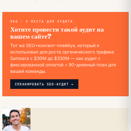
SEO · 2 МЕСТА ДЛЯ АУДИТА
Хотите провести такой аудит на
вашем сайте?
Тот же SEO+контент-плейбук, который я
использовал для роста органического трафика
Samsara с $30M до $330M — как аудит с
фиксированной оплатой + 90-дневный план для
вашей команды.
СПЛАНИРОВАТЬ SEO-АУДИТ →