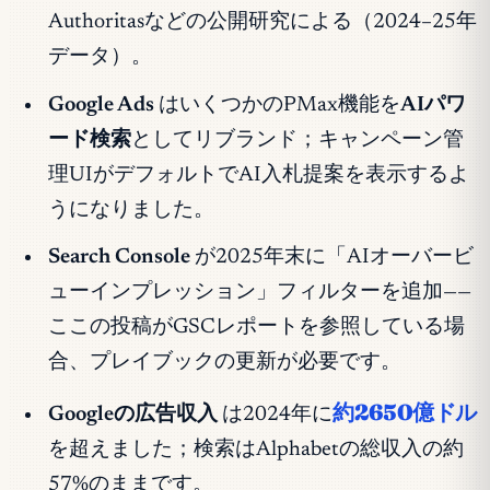
Authoritasなどの公開研究による（2024–25年
データ）。
Google Ads
はいくつかのPMax機能を
AIパワ
ード検索
としてリブランド；キャンペーン管
理UIがデフォルトでAI入札提案を表示するよ
うになりました。
Search Console
が2025年末に「AIオーバービ
ューインプレッション」フィルターを追加——
ここの投稿がGSCレポートを参照している場
合、プレイブックの更新が必要です。
約2650億ドル
Googleの広告収入
は2024年に
を超えました；検索はAlphabetの総収入の約
57%のままです。