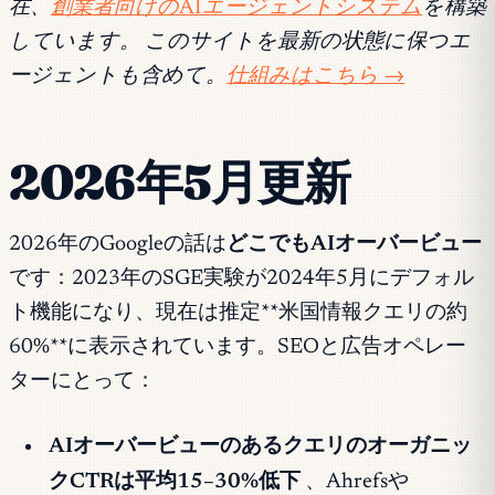
在、
創業者向けのAIエージェントシステム
を構築
しています。 このサイトを最新の状態に保つエ
ージェントも含めて。
仕組みはこちら →
2026年5月更新
2026年のGoogleの話は
どこでもAIオーバービュー
です：2023年のSGE実験が2024年5月にデフォル
ト機能になり、現在は推定**米国情報クエリの約
60%**に表示されています。SEOと広告オペレー
ターにとって：
AIオーバービューのあるクエリのオーガニッ
クCTRは平均15–30%低下
、Ahrefsや