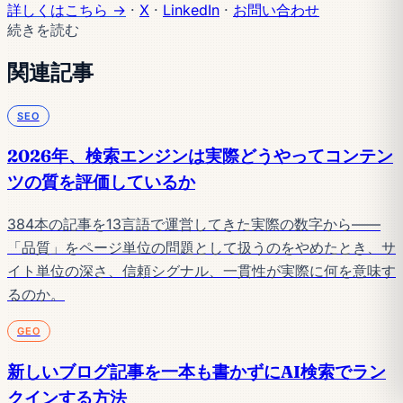
詳しくはこちら →
·
X
·
LinkedIn
·
お問い合わせ
続きを読む
関連記事
SEO
2026年、検索エンジンは実際どうやってコンテン
ツの質を評価しているか
384本の記事を13言語で運営してきた実際の数字から——
「品質」をページ単位の問題として扱うのをやめたとき、サ
イト単位の深さ、信頼シグナル、一貫性が実際に何を意味す
るのか。
GEO
新しいブログ記事を一本も書かずにAI検索でラン
クインする方法