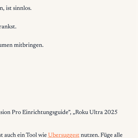
ist sinnlos.
rankst.
lumen mitbringen.
sion Pro Einrichtungsguide”, „Roku Ultra 2025
t auch ein Tool wie
Ubersuggest
nutzen. Füge alle