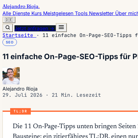
Alejandro Rioja
.
Alle Dienste
Kurs
Meistgelesen
Tools
Newsletter
Über mic
🇩🇪
Jetzt anfragen →
Startseite
·
11 einfache On-Page-SEO-Tipps f
SEO
11 einfache On-Page-SEO-Tipps für P
Alejandro Rioja
29. Juli 2026
·
21 Min. Lesezeit
TL;DR
Die 11 On-Page-Tipps unten bringen Seiten 2
Bausteine: ein zitierfähiges TL;DR, einen n