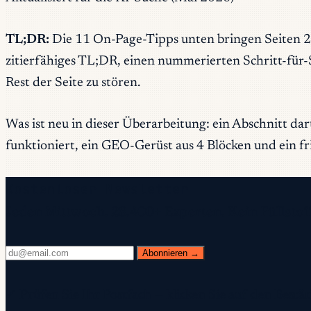
TL;DR:
Die 11 On-Page-Tipps unten bringen Seiten 202
zitierfähiges TL;DR, einen nummerierten Schritt-für-
Rest der Seite zu stören.
Was ist neu in dieser Überarbeitung: ein Abschnitt da
funktioniert, ein GEO-Gerüst aus 4 Blöcken und ein fr
Kostenloser Newsletter
Jeden Mittwoch. 28.400+ Experten. Kein Füllstoff
Abonnieren →
✓ Prüfen Sie Ihr Postfach — klicken Sie auf den Best