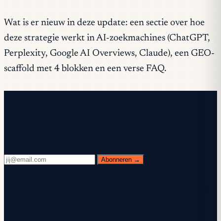
Wat is er nieuw in deze update: een sectie over hoe
deze strategie werkt in AI-zoekmachines (ChatGPT,
Perplexity, Google AI Overviews, Claude), een GEO-
scaffold met 4 blokken en een verse FAQ.
Gratis nieuwsbrief
Elke woensdag. 28.400+ operators. Geen
opvulling.
Abonneren →
✓ Controleer je inbox — klik op de bevestigingslink
om je aanmelding te voltooien.