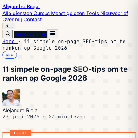
Alejandro Rioja
.
Alle diensten
Cursus
Meest gelezen
Tools
Nieuwsbrief
Over mij
Contact
🇳🇱
Huur mij in →
Home
·
11 simpele on-page SEO-tips om te
ranken op Google 2026
SEO
11 simpele on-page SEO-tips om te
ranken op Google 2026
Alejandro Rioja
27 juli 2026
·
23 min lezen
TL;DR