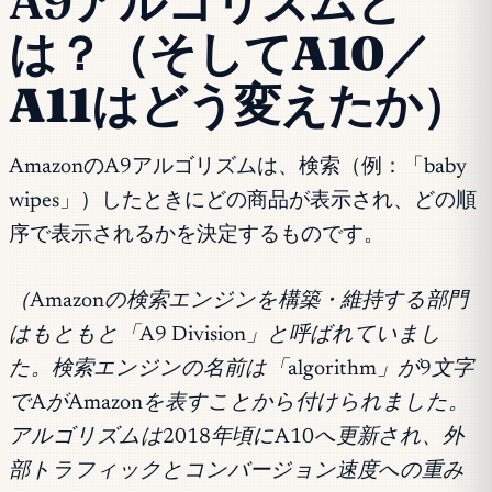
A9アルゴリズムと
は？
（そしてA10／
A11はどう変えたか）
AmazonのA9アルゴリズムは、検索（例：「baby
wipes」）したときにどの商品が表示され、どの順
序で表示されるかを決定するものです。
（Amazonの検索エンジンを構築・維持する部門
はもともと「A9 Division」と呼ばれていまし
た。検索エンジンの名前は「algorithm」が9文字
でAがAmazonを表すことから付けられました。
アルゴリズムは2018年頃にA10へ更新され、外
部トラフィックとコンバージョン速度への重み