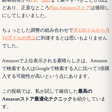
顧客開発から
PR
、
SEO
まで集中すべきことが山ほ
どあり、正直なところ
Flux Amazonストア
は後回し
にしてしまいました。
ちょっとした調整の組み合わせで
月100ドルから月
10万ドルの売上
に到達するとは思いもよりません
でした。
Amazonで上位表示される素晴らしさは、Amazon
で検索する人はGoogleで検索する人に比べて3倍購
入する可能性が高いという点にあります。
この投稿では、私が試して確信した
最高の
Amazonストア最適化テクニック
を紹介していま
す。