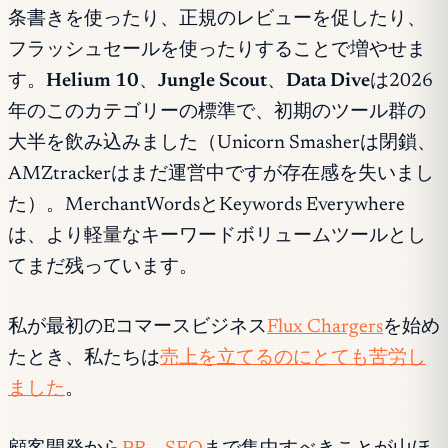
条書きを使ったり、正規のレビューを促したり、
フラッシュセールを使ったりすることで増やせま
す。
Helium 10
、
Jungle Scout
、
Data Dive
は2026
年のこのカテゴリーの標準で、初期のツール群の
大半を飲み込みました（Unicorn Smasherは閉鎖、
AMZtrackerはまだ運営中ですが存在感を失いまし
た）。MerchantWordsとKeywords Everywhere
は、より軽量なキーワードボリュームツールとし
てまだ残っています。
私が最初のEコマースビジネス
Flux Chargers
を始め
たとき、私たちは
売上を立てるのにとても苦労し
ました
。