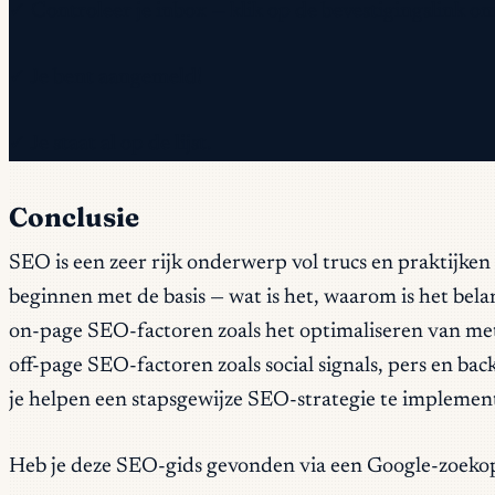
✓ Controleer je inbox — klik op de bevestigingslink om
✓ Je bent aangemeld!
✓ Je staat al op de lijst.
Conclusie
SEO is een zeer rijk onderwerp vol trucs en praktijken 
beginnen met de basis — wat is het, waarom is het bela
on-page SEO-factoren zoals het optimaliseren van meta-
off-page SEO-factoren zoals social signals, pers en ba
je helpen een stapsgewijze SEO-strategie te implemente
Heb je deze SEO-gids gevonden via een Google-zoeko