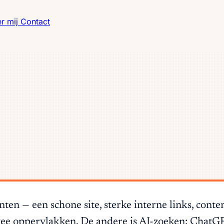
r mij
Contact
en — een schone site, sterke interne links, cont
wee oppervlakken. De andere is AI-zoeken: ChatG