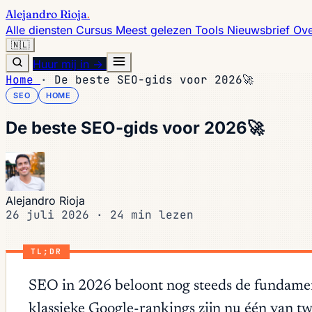
Alejandro Rioja
.
Alle diensten
Cursus
Meest gelezen
Tools
Nieuwsbrief
Ove
🇳🇱
Huur mij in →
Home
·
De beste SEO-gids voor 2026🚀
SEO
HOME
De beste SEO-gids voor 2026🚀
Alejandro Rioja
26 juli 2026
·
24 min lezen
TL;DR
SEO in 2026 beloont nog steeds de fundament
klassieke Google-rankings zijn nu één van t