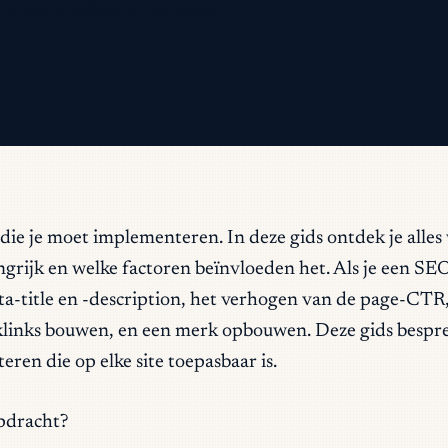
 je aanmelding te voltooien.
die je moet implementeren. In deze gids ontdek je alles 
ngrijk en welke factoren beïnvloeden het. Als je een SE
title en -description, het verhogen van de page-CTR, li
cklinks bouwen, en een merk opbouwen. Deze gids bespree
ren die op elke site toepasbaar is.
pdracht?