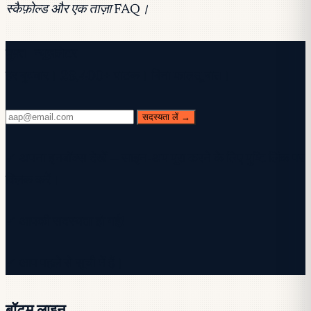
स्कैफ़ोल्ड और एक ताज़ा FAQ।
मुफ़्त न्यूज़लेटर
हर बुधवार। 28,400+ पाठक। बिना फालतू बात।
सदस्यता लें →
✓ अपना इनबॉक्स देखें — साइन-अप पूरा करने के लिए पुष्टि लिंक पर
क्लिक करें।
✓ आपकी सदस्यता हो गई!
✓ आप पहले से सूची में हैं।
बॉटम लाइन